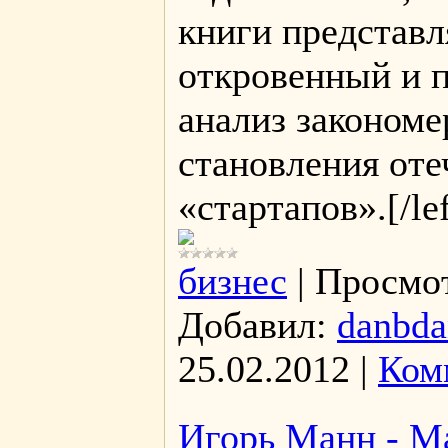
книги представл
откровенный и 
анализ закономе
становления от
«стартапов».[/lef
бизнес
|
Просмо
Добавил:
danbda
25.02.2012
|
Ком
Игорь Манн - Ма