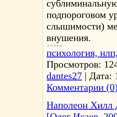
сублиминальную 
подпороговом у
слышимости) ме
внушения.
психология, нлп
Просмотров:
12
dantes27
|
Дата:
Комментарии (0
Наполеон Хилл 
[Олег Исаев, 20